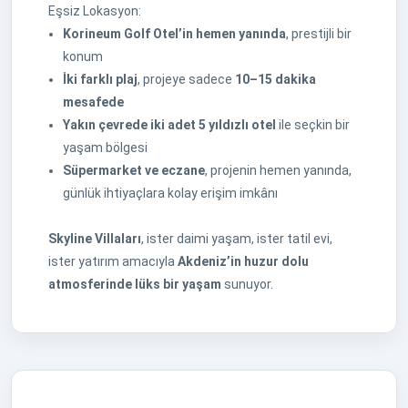
Eşsiz Lokasyon:
Korineum Golf Otel’in hemen yanında
, prestijli bir
konum
İki farklı plaj
, projeye sadece
10–15 dakika
mesafede
Yakın çevrede iki adet 5 yıldızlı otel
ile seçkin bir
yaşam bölgesi
Süpermarket ve eczane
, projenin hemen yanında,
günlük ihtiyaçlara kolay erişim imkânı
Skyline Villaları
, ister daimi yaşam, ister tatil evi,
ister yatırım amacıyla
Akdeniz’in huzur dolu
atmosferinde lüks bir yaşam
sunuyor.