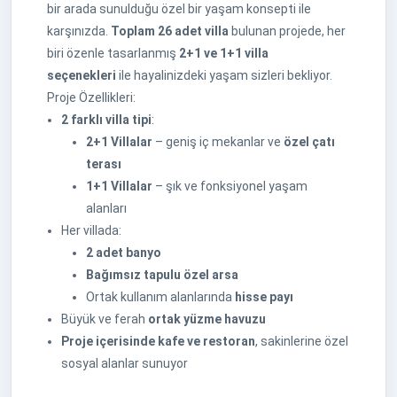
bir arada sunulduğu özel bir yaşam konsepti ile
karşınızda.
Toplam 26 adet villa
bulunan projede, her
biri özenle tasarlanmış
2+1 ve 1+1 villa
seçenekleri
ile hayalinizdeki yaşam sizleri bekliyor.
Proje Özellikleri:
2 farklı villa tipi
:
2+1 Villalar
– geniş iç mekanlar ve
özel çatı
terası
1+1 Villalar
– şık ve fonksiyonel yaşam
alanları
Her villada:
2 adet banyo
Bağımsız tapulu özel arsa
Ortak kullanım alanlarında
hisse payı
Büyük ve ferah
ortak yüzme havuzu
Proje içerisinde kafe ve restoran
, sakinlerine özel
sosyal alanlar sunuyor